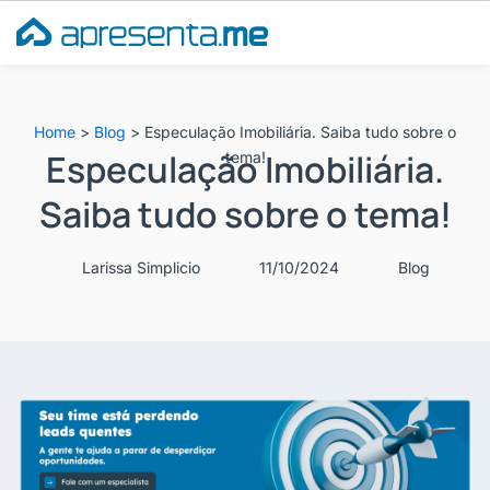
Ir
para
o
conteúdo
Home
>
Blog
>
Especulação Imobiliária. Saiba tudo sobre o
Especulação Imobiliária.
tema!
Saiba tudo sobre o tema!
Larissa Simplicio
11/10/2024
Blog