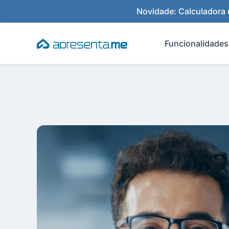
Ir
Novidade: Calculadora d
para
o
Funcionalidades
conteúdo