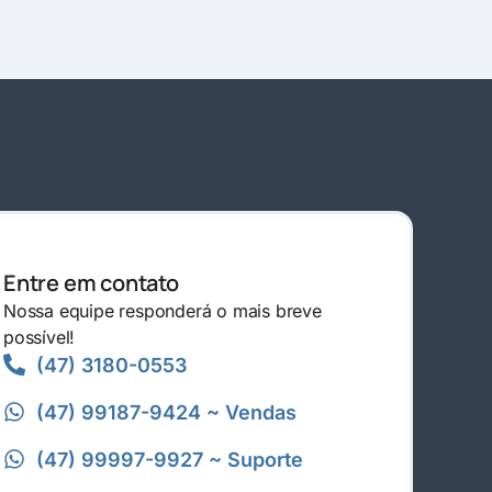
Entre em contato
Nossa equipe responderá o mais breve
possível!
(47) 3180-0553
(47) 99187-9424 ~ Vendas
(47) 99997-9927 ~ Suporte