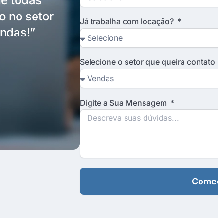
de todas
o no setor
Já trabalha com locação?
ndas!”
Selecione o setor que queira contato
Digite a Sua Mensagem
Começ