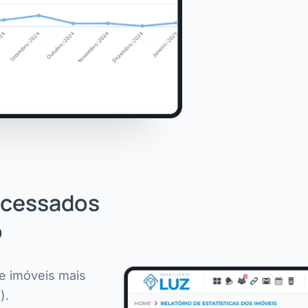
 acessados
o
de imóveis mais
).