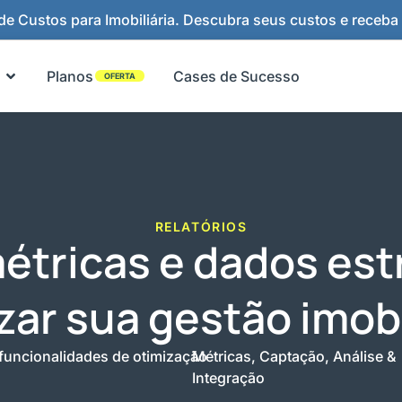
e Custos para Imobiliária. Descubra seus custos e receba
Abrir Funcionalidades
Planos
Cases de Sucesso
OFERTA
RELATÓRIOS
tricas e dados estr
zar sua gestão imobi
funcionalidades de otimização
Métricas, Captação, Análise &
Integração