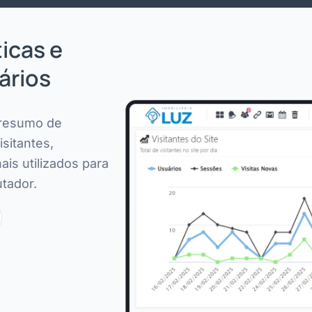
ticas e
ários
 resumo de
isitantes,
ais utilizados para
utador.