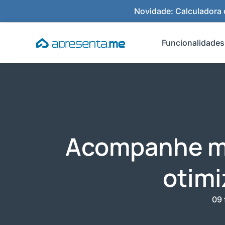
Ir
Novidade: Calculadora d
para
o
Funcionalidades
conteúdo
Acompanhe mé
otimi
09 