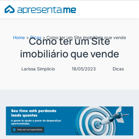
Ir
para
o
conteúdo
Como ter um Site
Home
>
Dicas
>
Como ter um Site imobiliário que vende
imobiliário que vende
Larissa Simplicio
18/05/2023
Dicas