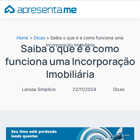
Ir
para
o
conteúdo
Home
>
Dicas
>
Saiba o que é e como funciona uma
Saiba o que é e como
Incorporação Imobiliária
funciona uma Incorporação
Imobiliária
Larissa Simplicio
22/11/2024
Dicas