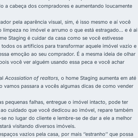
endo a cabeça dos compradores e aumentando loucamente
dor pela aparência visual, sim, é isso mesmo e aí você
o limpeza no imóvel e arrumo o que está estragado… e é ai
home Staging é cuidar da casa como se você estivesse
 todos os artifícios para transformar aquele imóvel vazio e
 essa emoção ao seu comprador. É a mesma ideia de olhar
pois você ver alguém usando essa peca e você achar
al
Acossiation of realtors
, o home Staging aumenta em até
o vamos passara a vocês algumas dicas de como vender
 as pequenas falhas, entregue o imóvel intacto, pode ter
 ao cuidado que você dedicou ao imóvel, repare também
e no lugar do cliente e lembre-se de dar a ele a melhor
stará visitando diversos imóveis.
spaços vazios pela casa, por mais ‘’estranho’’ que possa