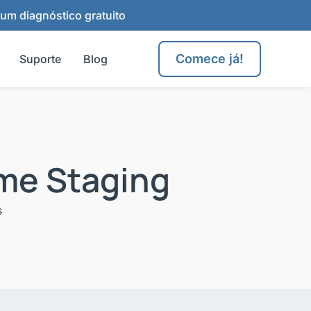
 um diagnóstico gratuito
Comece já!
Suporte
Blog
me Staging
s