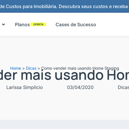
e Custos para Imobiliária. Descubra seus custos e receba
Abrir Funcionalidades
Planos
Cases de Sucesso
OFERTA
er mais usando Ho
Home
>
Dicas
>
Como vender mais usando Home Staging
Larissa Simplicio
03/04/2020
Dica