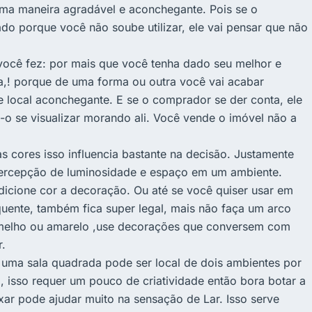
 uma maneira agradável e aconchegante. Pois se o
o porque você não soube utilizar, ele vai pensar que não
ocê fez: por mais que você tenha dado seu melhor e
a,! porque de uma forma ou outra você vai acabar
 local aconchegante. E se o comprador se der conta, ele
-o se visualizar morando ali. Você vende o imóvel não a
s cores isso influencia bastante na decisão. Justamente
percepção de luminosidade e espaço em um ambiente.
adicione cor a decoração. Ou até se você quiser usar em
uente, também fica super legal, mais não faça um arco
vermelho ou amarelo ,use decorações que conversem com
r.
m uma sala quadrada pode ser local de dois ambientes por
a, isso requer um pouco de criatividade então bora botar a
xar pode ajudar muito na sensação de Lar. Isso serve