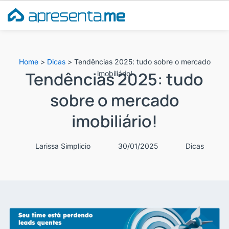
Ir
para
o
conteúdo
Home
>
Dicas
>
Tendências 2025: tudo sobre o mercado
Tendências 2025: tudo
imobiliário!
sobre o mercado
imobiliário!
Larissa Simplicio
30/01/2025
Dicas