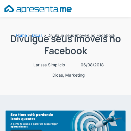
Ir
para
o
conteúdo
Divulgue seus imóveis no
Home
>
Dicas
>
Divulgue seus imóveis no Facebook
Facebook
Larissa Simplicio
06/08/2018
Dicas
,
Marketing