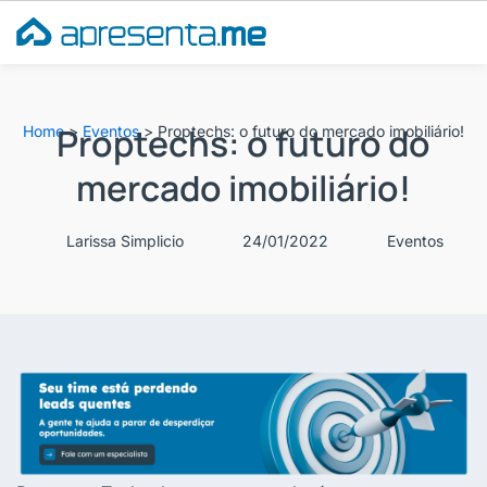
Ir
para
o
conteúdo
Proptechs: o futuro do
Home
>
Eventos
>
Proptechs: o futuro do mercado imobiliário!
mercado imobiliário!
Larissa Simplicio
24/01/2022
Eventos