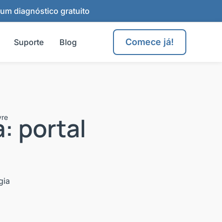
 um diagnóstico gratuito
Comece já!
Suporte
Blog
: portal
vre
gia