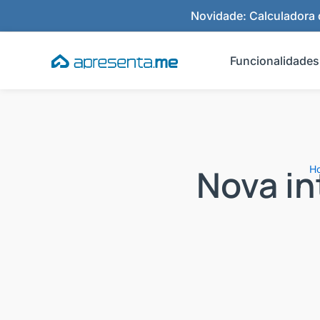
Ir
Novidade: Calculadora d
para
o
Funcionalidades
conteúdo
Nova in
H