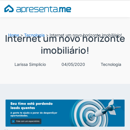
Ir
para
o
conteúdo
Internet um novo horizonte
Home
>
Tecnologia
>
Internet um novo horizonte imobiliário!
imobiliário!
Larissa Simplicio
04/05/2020
Tecnologia