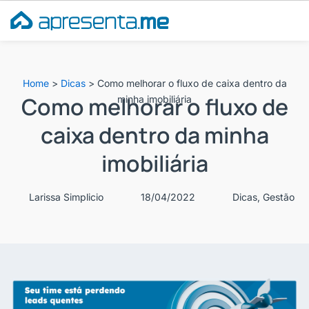
Ir
para
o
conteúdo
Home
>
Dicas
>
Como melhorar o fluxo de caixa dentro da
Como melhorar o fluxo de
minha imobiliária
caixa dentro da minha
imobiliária
Larissa Simplicio
18/04/2022
Dicas
,
Gestão