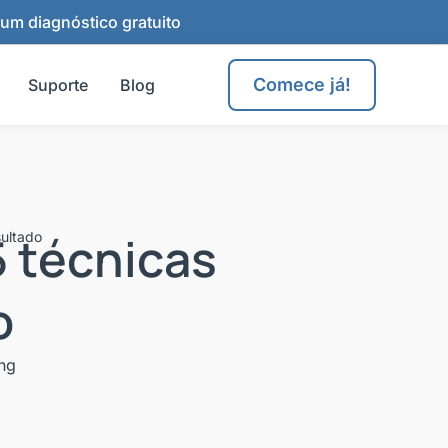
 um diagnóstico gratuito
Comece já!
Suporte
Blog
5 técnicas
sultado
o
ng