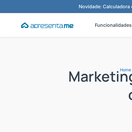
Ir
Novidade: Calculadora d
para
o
Funcionalidades
conteúdo
Marketing
Home