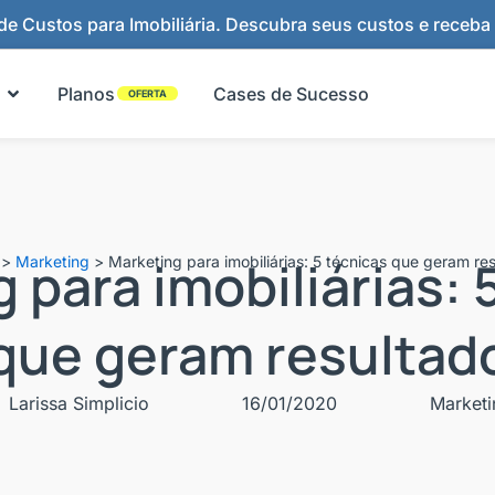
e Custos para Imobiliária. Descubra seus custos e receba
Abrir Funcionalidades
Planos
Cases de Sucesso
OFERTA
 para imobiliárias: 
>
Marketing
>
Marketing para imobiliárias: 5 técnicas que geram re
que geram resultad
Larissa Simplicio
16/01/2020
Marketi