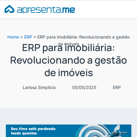
Ir
para
o
conteúdo
Home
>
ERP
>
ERP para imobiliária: Revolucionando a gestão
ERP para imobiliária:
de imóveis
Revolucionando a gestão
de imóveis
Larissa Simplicio
05/05/2025
ERP