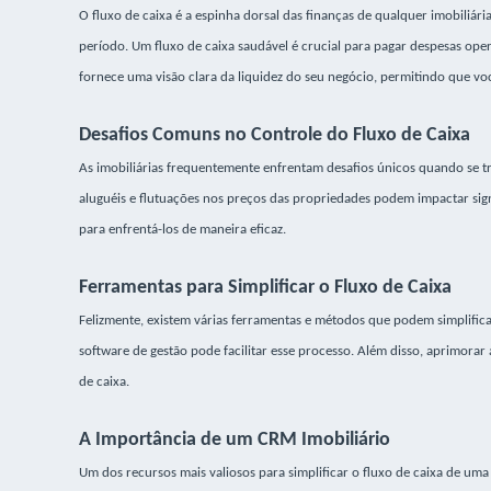
O fluxo de caixa é a espinha dorsal das finanças de qualquer imobiliár
período. Um fluxo de caixa saudável é crucial para pagar despesas opera
fornece uma visão clara da liquidez do seu negócio, permitindo que voc
Desafios Comuns no Controle do Fluxo de Caixa
As imobiliárias frequentemente enfrentam desafios únicos quando se tr
aluguéis e flutuações nos preços das propriedades podem impactar sign
para enfrentá-los de maneira eficaz.
Ferramentas para Simplificar o Fluxo de Caixa
Felizmente, existem várias ferramentas e métodos que podem simplificar
software de gestão pode facilitar esse processo. Além disso, aprimorar
de caixa.
A Importância de um CRM Imobiliário
Um dos recursos mais valiosos para simplificar o fluxo de caixa de um