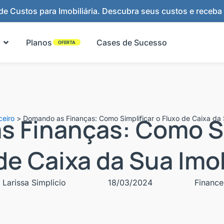
e Custos para Imobiliária. Descubra seus custos e receba
Abrir Funcionalidades
Planos
Cases de Sucesso
OFERTA
 Finanças: Como Si
ceiro
>
Domando as Finanças: Como Simplificar o Fluxo de Caixa da S
de Caixa da Sua Imob
Larissa Simplicio
18/03/2024
Finance