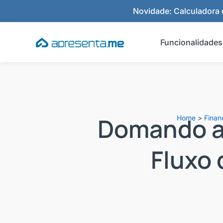
Ir
Novidade: Calculadora d
para
o
Funcionalidades
conteúdo
Domando as
Home
>
Finan
Fluxo 