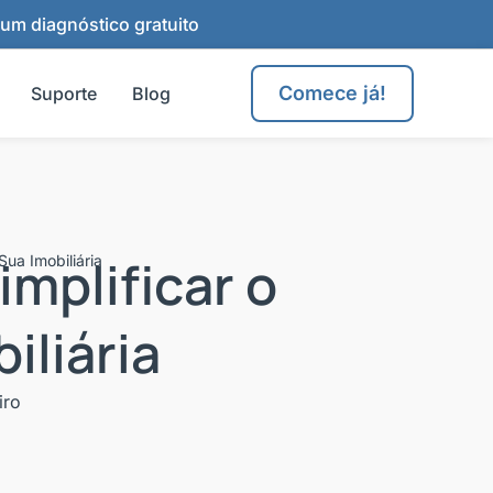
 um diagnóstico gratuito
Comece já!
Suporte
Blog
mplificar o
ua Imobiliária
iliária
iro