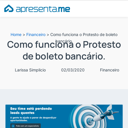
Ir
para
o
conteúdo
Home
>
Financeiro
>
Como funciona o Protesto de boleto
Como funciona o Protesto
bancário.
de boleto bancário.
Larissa Simplicio
02/03/2020
Financeiro