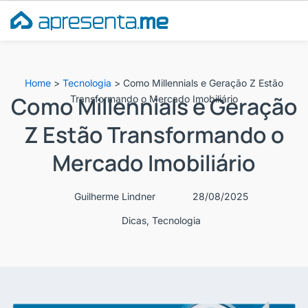
Ir
para
o
conteúdo
Home
>
Tecnologia
>
Como Millennials e Geração Z Estão
Como Millennials e Geração
Transformando o Mercado Imobiliário
Z Estão Transformando o
Mercado Imobiliário
Guilherme Lindner
28/08/2025
Dicas
,
Tecnologia