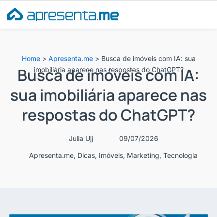
Ir
para
o
conteúdo
Home
>
Apresenta.me
>
Busca de imóveis com IA: sua
Busca de imóveis com IA:
imobiliária aparece nas respostas do ChatGPT?
sua imobiliária aparece nas
respostas do ChatGPT?
Julia Ujj
09/07/2026
Apresenta.me
,
Dicas
,
Imóveis
,
Marketing
,
Tecnologia