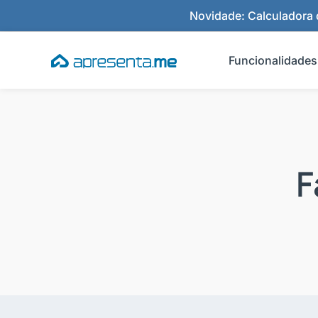
Ir
Novidade: Calculadora d
para
o
Funcionalidades
conteúdo
F