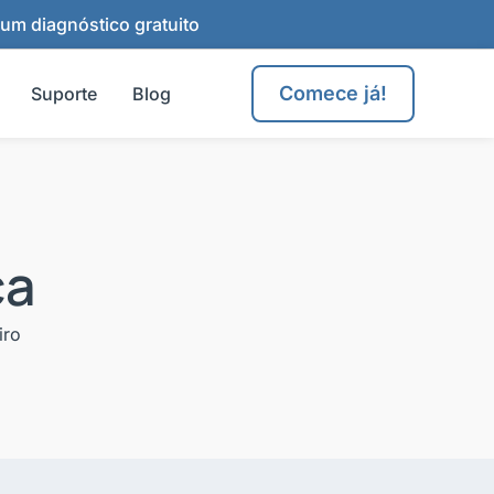
 um diagnóstico gratuito
Comece já!
Suporte
Blog
ça
iro