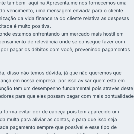
liente também, aqui na Apresenta.me nos fornecemos uma
es do vencimento, uma mensagem enviada para o cliente
ização da vida financeira do cliente relativa as despesas
tada é muito positiva.
onde estamos enfrentando um mercado mais hostil em
m pensamento de relevância onde se consegue fazer com
ia por pagar os débitos com você, prevenindo pagamentos
a, disso não temos dúvida, já que não queremos que
nfiança em nossa empresa, por isso avisar quem esta em
função tem um desempenho fundamental pois através deste
vedores para que eles possam pagar com mais pontualidade
a forma evitar dor de cabeça pois tem aparecido um
a multa para aliviar as contas, e para que isso seja
 cada pagamento sempre que possível e esse tipo de