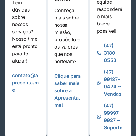
equipe
Tem
responderá
dúvidas
Conheça
o mais
sobre
mais sobre
breve
nossos
nossa
possível!
serviços?
missão,
Nosso time
propósito e
(47)
está pronto
os valores
3180-
para te
que nos
0553
ajudar!
norteiam?
(47)
contato@a
Clique para
99187-
presenta.m
saber mais
9424 ~
e
sobre a
Vendas
Apresenta.
me!
(47)
99997-
9927 ~
Suporte