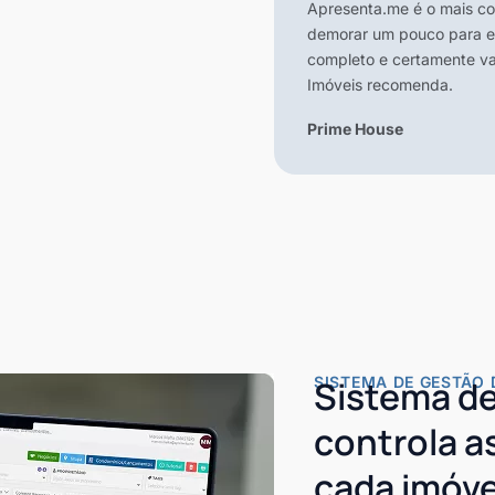
Apresenta.me é o mais co
demorar um pouco para en
completo e certamente vai
Imóveis recomenda.
Prime House
SISTEMA DE GESTÃO 
Sistema de
controla 
cada imóve