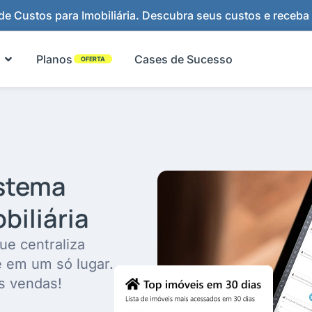
e Custos para Imobiliária. Descubra seus custos e receba
Abrir Funcionalidades
Planos
Cases de Sucesso
OFERTA
istema
biliária
ue centraliza
e em um só lugar.
s vendas!