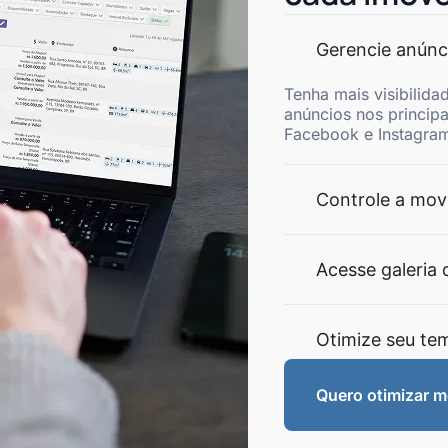
Gerencie anúnc
Tenha mais visibilida
anúncios nos princip
Facebook e Instagram
Controle a mov
Acesse galeria 
Otimize seu te
Quero otimizar 