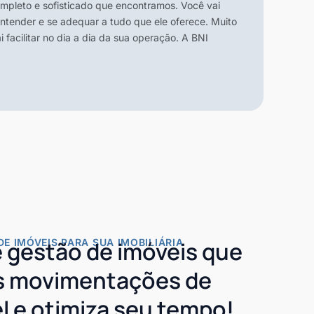
mpleto e sofisticado que encontramos. Você vai
tender e se adequar a tudo que ele oferece. Muito
 facilitar no dia a dia da sua operação. A BNI
DE IMÓVEIS PARA SUA IMOBILIÁRIA
 gestão de imóveis que
as movimentações de
l e otimiza seu tempo!