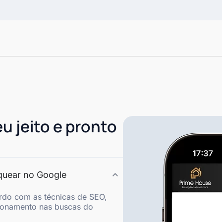
eu jeito e pronto
nquear no Google
rdo com as técnicas de SEO,
ionamento nas buscas do