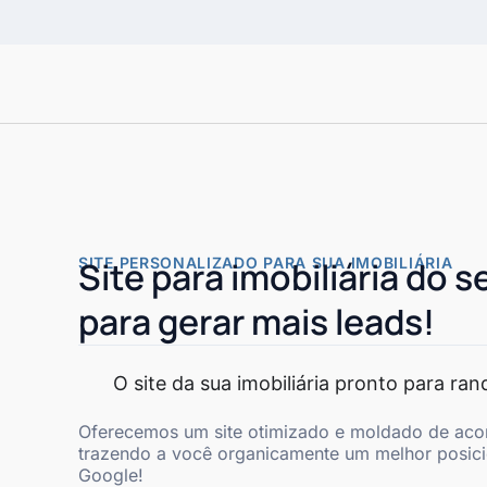
SITE PERSONALIZADO PARA SUA IMOBILIÁRIA
Site para imobiliária do s
para gerar mais leads!
O site da sua imobiliária pronto para ra
Oferecemos um site otimizado e moldado de aco
trazendo a você organicamente um melhor posic
Google!