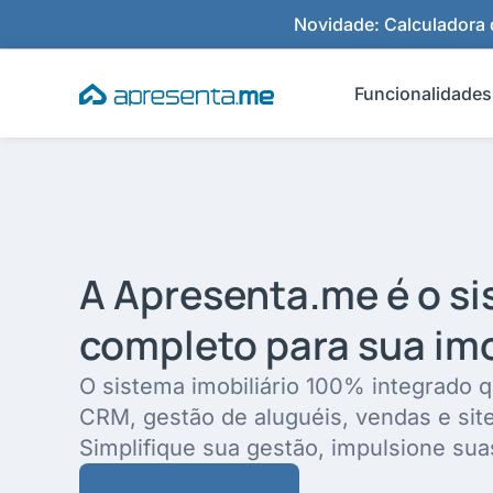
Ir
Novidade: Calculadora d
para
o
Funcionalidades
conteúdo
A Apresenta.me é o s
completo para sua imo
O sistema imobiliário 100% integrado q
CRM, gestão de aluguéis, vendas e sit
Simplifique sua gestão, impulsione sua