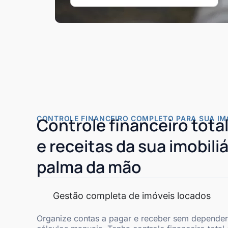
CONTROLE FINANCEIRO COMPLETO PARA SUA IMO
Controle financeiro tota
e receitas da sua imobiliá
palma da mão
Gestão completa de imóveis locados
Organize contas a pagar e receber sem depender 