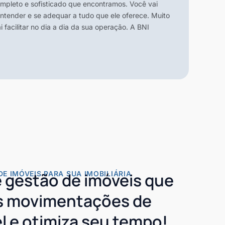
mpleto e sofisticado que encontramos. Você vai
tender e se adequar a tudo que ele oferece. Muito
 facilitar no dia a dia da sua operação. A BNI
DE IMÓVEIS PARA SUA IMOBILIÁRIA
 gestão de imóveis que
as movimentações de
l e otimiza seu tempo!