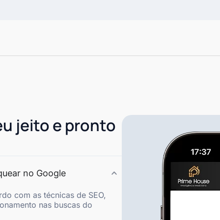
eu jeito e pronto
nquear no Google
rdo com as técnicas de SEO,
ionamento nas buscas do