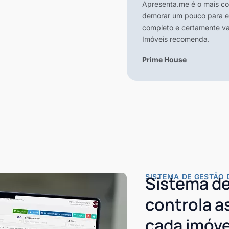
Apresenta.me é o mais co
demorar um pouco para en
completo e certamente vai
Imóveis recomenda.
Prime House
SISTEMA DE GESTÃO 
Sistema de
controla 
cada imóve