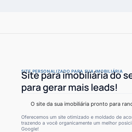
SITE PERSONALIZADO PARA SUA IMOBILIÁRIA
Site para imobiliária do s
para gerar mais leads!
O site da sua imobiliária pronto para ra
Oferecemos um site otimizado e moldado de aco
trazendo a você organicamente um melhor posic
Google!