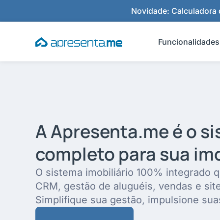
Ir
Novidade: Calculadora d
para
o
Funcionalidades
conteúdo
A Apresenta.me é o s
completo para sua imo
O sistema imobiliário 100% integrado q
CRM, gestão de aluguéis, vendas e sit
Simplifique sua gestão, impulsione sua