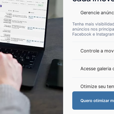
Gerencie anúnc
Tenha mais visibilida
anúncios nos princip
Facebook e Instagram
Controle a mov
Acesse galeria 
Otimize seu te
Quero otimizar 