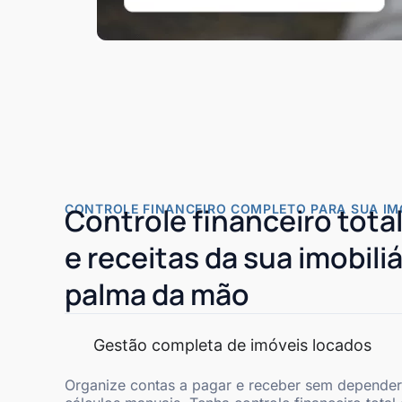
CONTROLE FINANCEIRO COMPLETO PARA SUA IMO
Controle financeiro tota
e receitas da sua imobiliá
palma da mão
Gestão completa de imóveis locados
Organize contas a pagar e receber sem depender 