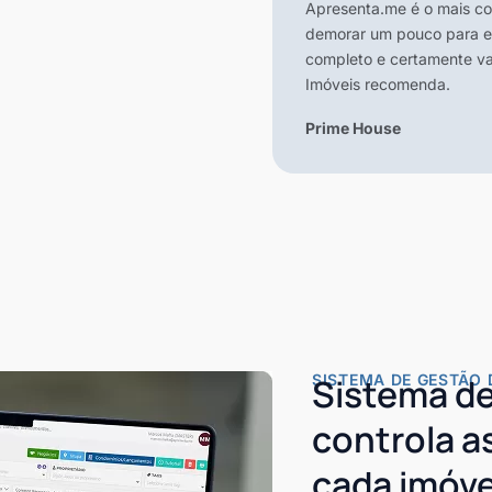
Apresenta.me é o mais co
demorar um pouco para en
completo e certamente vai
Imóveis recomenda.
Prime House
SISTEMA DE GESTÃO 
Sistema de
controla 
cada imóve