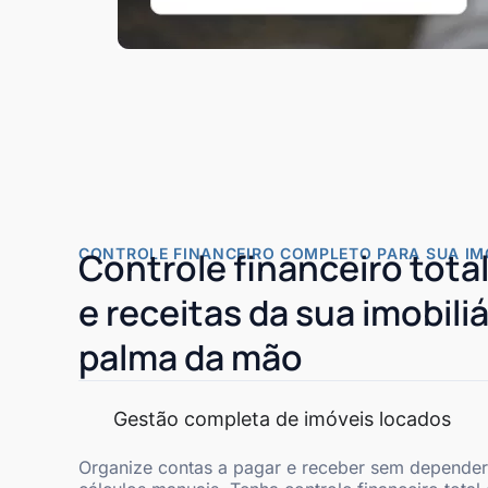
CONTROLE FINANCEIRO COMPLETO PARA SUA IMO
Controle financeiro tota
e receitas da sua imobiliá
palma da mão
Gestão completa de imóveis locados
Organize contas a pagar e receber sem depender 