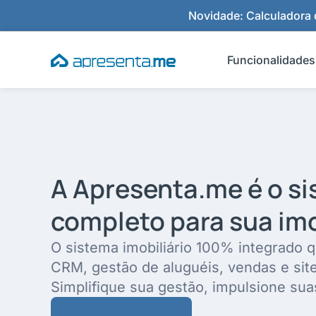
Ir
Novidade: Calculadora d
para
o
Funcionalidades
conteúdo
A Apresenta.me é o s
completo para sua imo
O sistema imobiliário 100% integrado q
CRM, gestão de aluguéis, vendas e sit
Simplifique sua gestão, impulsione sua