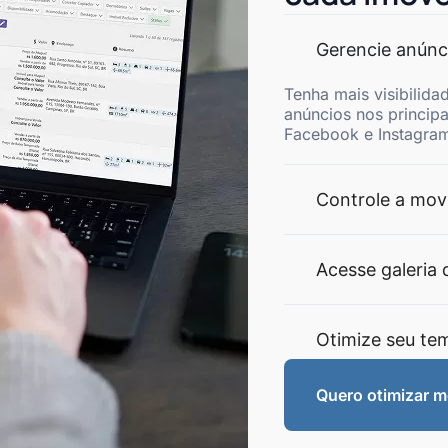
Gerencie anúnc
Tenha mais visibilida
anúncios nos princip
Facebook e Instagram
Controle a mov
Acesse galeria 
Otimize seu te
Quero otimizar 