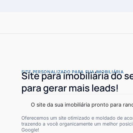
SITE PERSONALIZADO PARA SUA IMOBILIÁRIA
Site para imobiliária do s
para gerar mais leads!
O site da sua imobiliária pronto para ra
Oferecemos um site otimizado e moldado de aco
trazendo a você organicamente um melhor posic
Google!