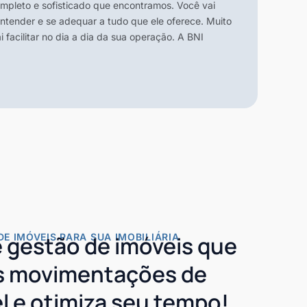
mpleto e sofisticado que encontramos. Você vai
tender e se adequar a tudo que ele oferece. Muito
 facilitar no dia a dia da sua operação. A BNI
DE IMÓVEIS PARA SUA IMOBILIÁRIA
 gestão de imóveis que
as movimentações de
l e otimiza seu tempo!