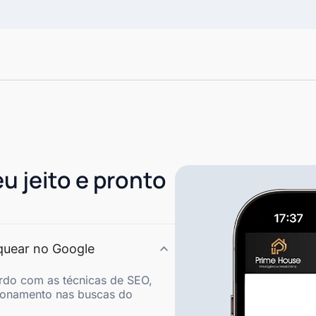
eu jeito e pronto
nquear no Google
rdo com as técnicas de SEO,
ionamento nas buscas do