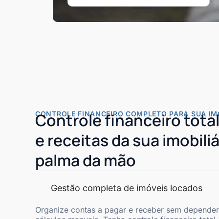
CONTROLE FINANCEIRO COMPLETO PARA SUA IMO
Controle financeiro tota
e receitas da sua imobiliá
palma da mão
Gestão completa de imóveis locados
Organize contas a pagar e receber sem depender 