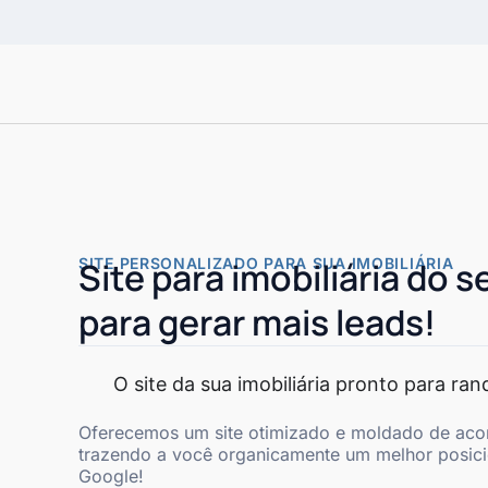
SITE PERSONALIZADO PARA SUA IMOBILIÁRIA
Site para imobiliária do s
para gerar mais leads!
O site da sua imobiliária pronto para ra
Oferecemos um site otimizado e moldado de aco
trazendo a você organicamente um melhor posic
Google!