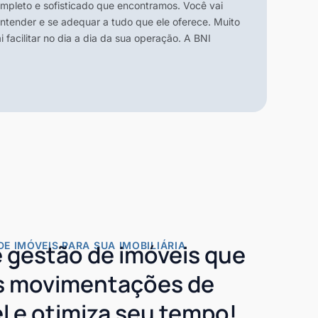
mpleto e sofisticado que encontramos. Você vai
tender e se adequar a tudo que ele oferece. Muito
 facilitar no dia a dia da sua operação. A BNI
DE IMÓVEIS PARA SUA IMOBILIÁRIA
 gestão de imóveis que
as movimentações de
l e otimiza seu tempo!