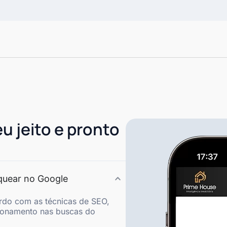
eu jeito e pronto
nquear no Google
rdo com as técnicas de SEO,
ionamento nas buscas do