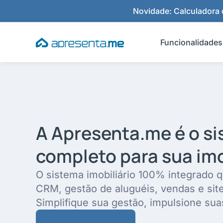
Ir
Novidade: Calculadora d
para
o
Funcionalidades
conteúdo
A Apresenta.me é o s
completo para sua imo
O sistema imobiliário 100% integrado q
CRM, gestão de aluguéis, vendas e sit
Simplifique sua gestão, impulsione sua