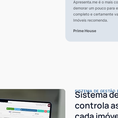
Apresenta.me é o mais co
demorar um pouco para en
completo e certamente vai
Imóveis recomenda.
Prime House
SISTEMA DE GESTÃO 
Sistema de
controla 
cada imóve