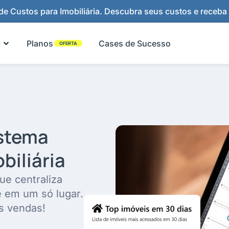
e Custos para Imobiliária. Descubra seus custos e receba
Abrir Funcionalidades
Planos
Cases de Sucesso
OFERTA
istema
biliária
ue centraliza
e em um só lugar.
s vendas!