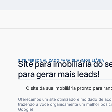
SITE PERSONALIZADO PARA SUA IMOBILIÁRIA
Site para imobiliária do s
para gerar mais leads!
O site da sua imobiliária pronto para ra
Oferecemos um site otimizado e moldado de aco
trazendo a você organicamente um melhor posic
Google!