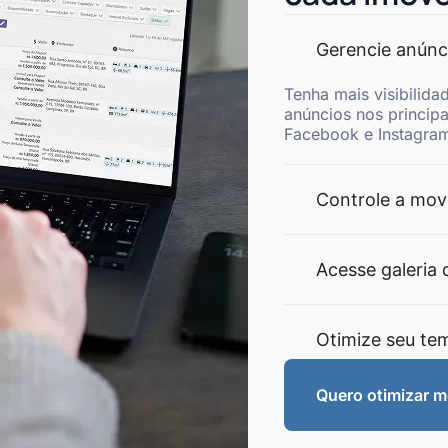
Gerencie anúnc
Tenha mais visibilida
anúncios nos princip
Facebook e Instagram
Controle a mov
Acesse galeria 
Otimize seu te
Quero otimizar 