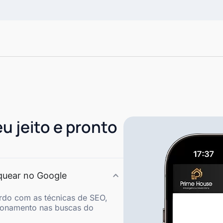
eu jeito e pronto
nquear no Google
rdo com as técnicas de SEO,
ionamento nas buscas do