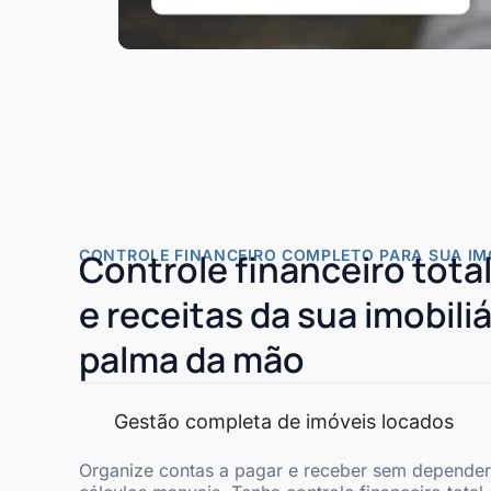
CONTROLE FINANCEIRO COMPLETO PARA SUA IMO
Controle financeiro tota
e receitas da sua imobiliá
palma da mão
Gestão completa de imóveis locados
Organize contas a pagar e receber sem depender 