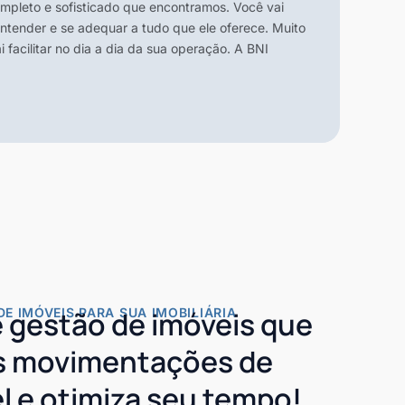
mpleto e sofisticado que encontramos. Você vai
tender e se adequar a tudo que ele oferece. Muito
 facilitar no dia a dia da sua operação. A BNI
DE IMÓVEIS PARA SUA IMOBILIÁRIA
 gestão de imóveis que
as movimentações de
l e otimiza seu tempo!